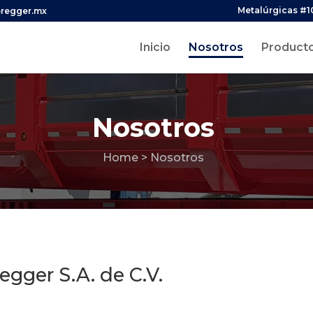
Metalúrgicas #1
regger.mx
Inicio
Nosotros
Product
Nosotros
Home
> Nosotros
egger S.A. de C.V.