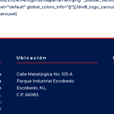
ads/2024/04/logo-us-departament.png" _builder_versio
t="default" global_colors_info="{}"][/divi8_logo_carou
carousel]
Ubicación
a
Calle Metalúrgica No. 105-A
a
Parque Industrial Escobedo
e
Escobedo, N.L.
,
C.P. 66083.
;
y