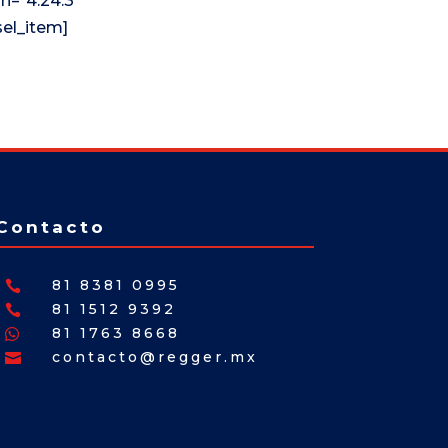
n="4.24.3"
sel_item]
Contacto
81 8381 0995

81 1512 9392

81 1763 8668

contacto@regger.mx
